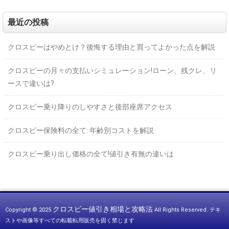
最近の投稿
クロスビーはやめとけ？後悔する理由と買ってよかった点を解説
クロスビーの月々の支払いシミュレーション!ローン、残クレ、リ
ースで違いは?
クロスビー乗り降りのしやすさと後部座席アクセス
クロスビー保険料の全て: 年齢別コストを解説
クロスビー乗り出し価格の全て!値引き有無の違いは
クロスビー値引き相場と攻略法
Copyright © 2025
All Rights Reserved.
テキ
ストや画像等すべての転載転用販売を固く禁じます