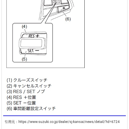
引用元：https://www.suzuki.co.jp/dealer/sj-kansai/news/detail/?id=6724