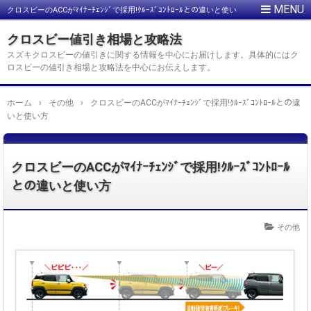
クロスビーのACCがﾏｲﾅｰﾁｪﾝｼﾞで採用!ｸﾙｰｽﾞｺﾝﾄﾛｰﾙとの違いと使い
方
クロスビー値引き相場と攻略法
スズキクロスビーの値引きに関する情報を中心にお届けします。具体的にはク
ロスビーの値引き相場と攻略法を中心にお伝えします。
ホーム
›
その他
›
クロスビーのACCがﾏｲﾅｰﾁｪﾝｼﾞで採用!ｸﾙｰｽﾞｺﾝﾄﾛｰﾙとの違
いと使い方
クロスビーのACCがﾏｲﾅｰﾁｪﾝｼﾞで採用!ｸﾙｰｽﾞｺﾝﾄﾛｰﾙ
との違いと使い方
その他