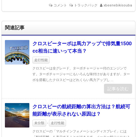
コメント
トラックバック
xbeenebikisouba
関連記事
クロスビーターボは馬力アップで排気量1500
cc相当に速いって本当？
走行性能
クロスビーは全グレード、ターボチャージャー付のエンジンで
す。ターボチャージャーにもいろんな味付けがありますが、ター
ボを搭載したクロスビーはどれくらい馬力アップし ...
記事を読む
クロスビーの航続距離の算出方法は？航続可
能距離が表示されない原因は？
未分類
-
走行性能
クロスビーの「マルチインフォメーションディスプレイ」には